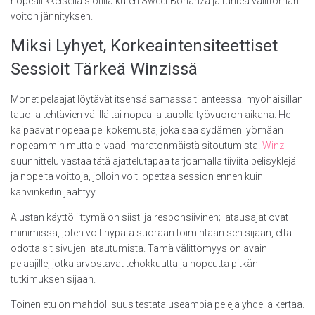
nopealiikkeisellä slotilla kuten Sweet Bonanza ja tuntea välittömän
voiton jännityksen.
Miksi Lyhyet, Korkeaintensiteettiset
Sessioit Tärkeä Winzissä
Monet pelaajat löytävät itsensä samassa tilanteessa: myöhäisillan
tauolla tehtävien välillä tai nopealla tauolla työvuoron aikana. He
kaipaavat nopeaa pelikokemusta, joka saa sydämen lyömään
nopeammin mutta ei vaadi maratonmäistä sitoutumista.
Winz
-
suunnittelu vastaa tätä ajattelutapaa tarjoamalla tiiviitä pelisyklejä
ja nopeita voittoja, jolloin voit lopettaa session ennen kuin
kahvinkeitin jäähtyy.
Alustan käyttöliittymä on siisti ja responsiivinen; latausajat ovat
minimissä, joten voit hypätä suoraan toimintaan sen sijaan, että
odottaisit sivujen latautumista. Tämä välittömyys on avain
pelaajille, jotka arvostavat tehokkuutta ja nopeutta pitkän
tutkimuksen sijaan.
Toinen etu on mahdollisuus testata useampia pelejä yhdellä kertaa.