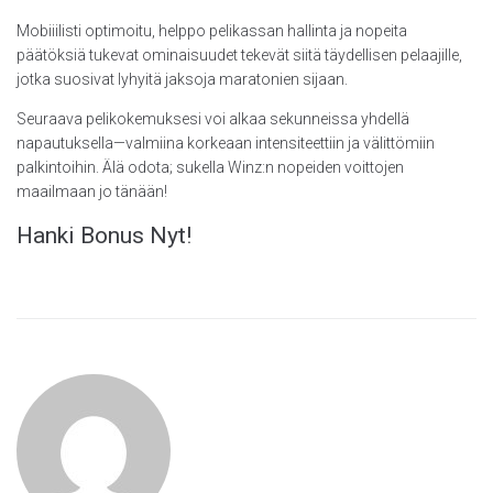
Mobiiilisti optimoitu, helppo pelikassan hallinta ja nopeita
päätöksiä tukevat ominaisuudet tekevät siitä täydellisen pelaajille,
jotka suosivat lyhyitä jaksoja maratonien sijaan.
Seuraava pelikokemuksesi voi alkaa sekunneissa yhdellä
napautuksella—valmiina korkeaan intensiteettiin ja välittömiin
palkintoihin. Älä odota; sukella Winz:n nopeiden voittojen
maailmaan jo tänään!
Hanki Bonus Nyt!