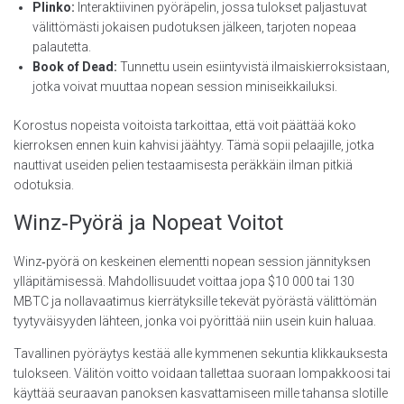
Plinko:
Interaktiivinen pyöräpelin, jossa tulokset paljastuvat
välittömästi jokaisen pudotuksen jälkeen, tarjoten nopeaa
palautetta.
Book of Dead:
Tunnettu usein esiintyvistä ilmaiskierroksistaan,
jotka voivat muuttaa nopean session miniseikkailuksi.
Korostus nopeista voitoista tarkoittaa, että voit päättää koko
kierroksen ennen kuin kahvisi jäähtyy. Tämä sopii pelaajille, jotka
nauttivat useiden pelien testaamisesta peräkkäin ilman pitkiä
odotuksia.
Winz‑Pyörä ja Nopeat Voitot
Winz‑pyörä on keskeinen elementti nopean session jännityksen
ylläpitämisessä. Mahdollisuudet voittaa jopa $10 000 tai 130
MBTC ja nollavaatimus kierrätyksille tekevät pyörästä välittömän
tyytyväisyyden lähteen, jonka voi pyörittää niin usein kuin haluaa.
Tavallinen pyöräytys kestää alle kymmenen sekuntia klikkauksesta
tulokseen. Välitön voitto voidaan tallettaa suoraan lompakkoosi tai
käyttää seuraavan panoksen kasvattamiseen mille tahansa slotille