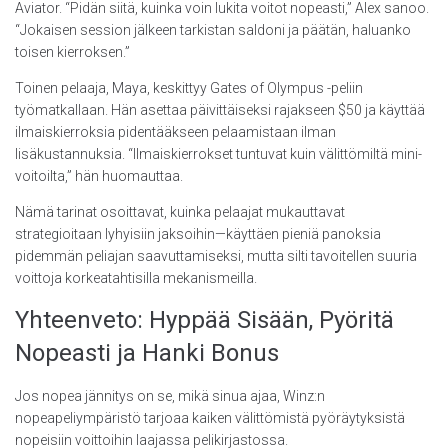
Aviator. “Pidän siitä, kuinka voin lukita voitot nopeasti,” Alex sanoo.
“Jokaisen session jälkeen tarkistan saldoni ja päätän, haluanko
toisen kierroksen.”
Toinen pelaaja, Maya, keskittyy Gates of Olympus -peliin
työmatkallaan. Hän asettaa päivittäiseksi rajakseen $50 ja käyttää
ilmaiskierroksia pidentääkseen pelaamistaan ilman
lisäkustannuksia. “Ilmaiskierrokset tuntuvat kuin välittömiltä mini-
voitoilta,” hän huomauttaa.
Nämä tarinat osoittavat, kuinka pelaajat mukauttavat
strategioitaan lyhyisiin jaksoihin—käyttäen pieniä panoksia
pidemmän peliajan saavuttamiseksi, mutta silti tavoitellen suuria
voittoja korkeatahtisilla mekanismeilla.
Yhteenveto: Hyppää Sisään, Pyöritä
Nopeasti ja Hanki Bonus
Jos nopea jännitys on se, mikä sinua ajaa, Winz:n
nopeapeliympäristö tarjoaa kaiken välittömistä pyöräytyksistä
nopeisiin voittoihin laajassa pelikirjastossa.