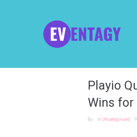
Playio Qu
Wins for
By
In
Uncategorized
P