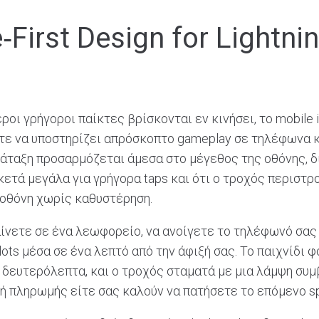
‑First Design for Lightni
s
ροι γρήγοροι παίκτες βρίσκονται εν κινήσει, το mobile i
τε να υποστηρίζει απρόσκοπτο gameplay σε τηλέφωνα κα
άταξη προσαρμόζεται άμεσα στο μέγεθος της οθόνης, δ
κετά μεγάλα για γρήγορα taps και ότι ο τροχός περιστρο
ν οθόνη χωρίς καθυστέρηση.
ίνετε σε ένα λεωφορείο, να ανοίγετε το τηλέφωνό σας 
ots μέσα σε ένα λεπτό από την άφιξή σας. Το παιχνίδι 
 δευτερόλεπτα, και ο τροχός σταματά με μια λάμψη συ
ή πληρωμής είτε σας καλούν να πατήσετε το επόμενο sp