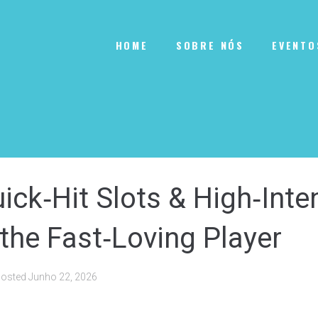
HOME
SOBRE NÓS
EVENTO
ick‑Hit Slots & High‑Inte
 the Fast‑Loving Player
osted
Junho 22, 2026