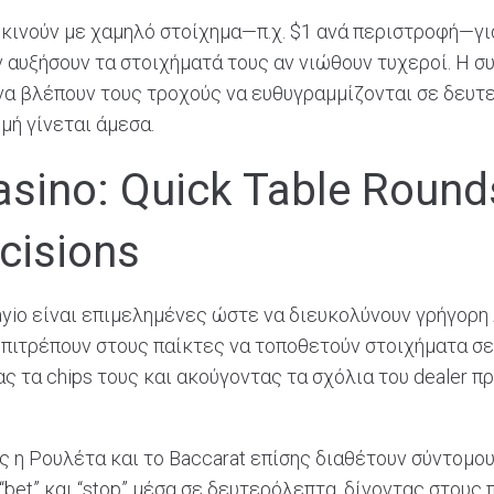
εκινούν με χαμηλό στοίχημα—π.χ. $1 ανά περιστροφή—γι
 αυξήσουν τα στοιχήματά τους αν νιώθουν τυχεροί. Η σ
να βλέπουν τους τροχούς να ευθυγραμμίζονται σε δευτ
μή γίνεται άμεσα.
Casino: Quick Table Roun
cisions
Playio είναι επιμελημένες ώστε να διευκολύνουν γρήγορ
 επιτρέπουν στους παίκτες να τοποθετούν στοιχήματα σ
 τα chips τους και ακούγοντας τα σχόλια του dealer πρ
ς η Ρουλέτα και το Baccarat επίσης διαθέτουν σύντομο
“bet” και “stop” μέσα σε δευτερόλεπτα, δίνοντας στους