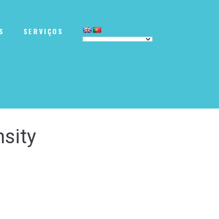
S
SERVIÇOS
nsity