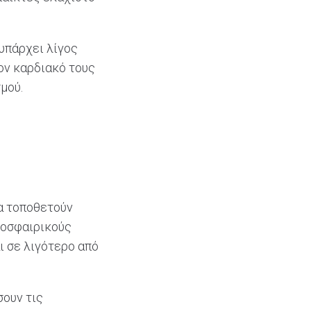
 υπάρχει λίγος
ον καρδιακό τους
μού.
να τοποθετούν
δοσφαιρικούς
ι σε λιγότερο από
σουν τις