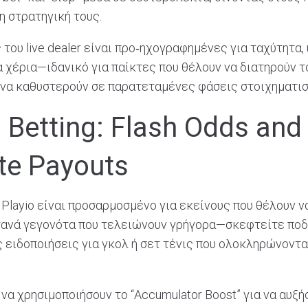
η στρατηγική τους.
 του live dealer είναι προ‑ηχογραφημένες για ταχύτητα,
 χέρια—ιδανικό για παίκτες που θέλουν να διατηρούν τ
να καθυστερούν σε παρατεταμένες φάσεις στοιχηματισ
s Betting: Flash Odds and
te Payouts
ο Playio είναι προσαρμοσμένο για εκείνους που θέλουν 
τανά γεγονότα που τελειώνουν γρήγορα—σκεφτείτε πο
 ειδοποιήσεις για γκολ ή σετ τένις που ολοκληρώνοντα
να χρησιμοποιήσουν το “Accumulator Boost” για να αυξή