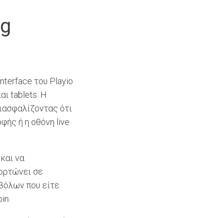
ng
nterface του Playio
ι tablets. Η
ιασφαλίζοντας ότι
φής ή η οθόνη live
και να
φορτώνει σε
μβόλων που είτε
in.