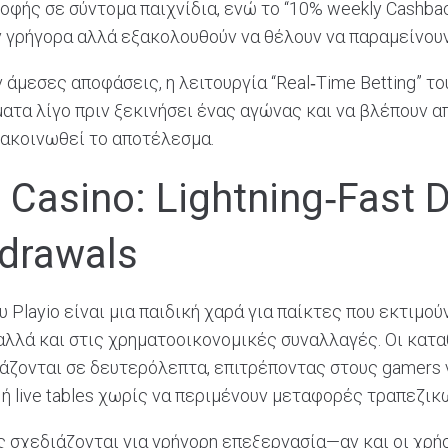
οφής σε σύντομα παιχνίδια, ενώ το “10% weekly Cashba
 γρήγορα αλλά εξακολουθούν να θέλουν να παραμείνουν
 άμεσες αποφάσεις, η λειτουργία “Real‑Time Betting” το
ατα λίγο πριν ξεκινήσει ένας αγώνας και να βλέπουν 
νακοινωθεί το αποτέλεσμα.
o Casino: Lightning‑Fast 
drawals
ου Playio είναι μια παιδική χαρά για παίκτες που εκτιμού
αλλά και στις χρηματοοικονομικές συναλλαγές. Οι κατα
άζονται σε δευτερόλεπτα, επιτρέποντας στους gamers 
s ή live tables χωρίς να περιμένουν μεταφορές τραπεζι
ς σχεδιάζονται για γρήγορη επεξεργασία—αν και οι χρή