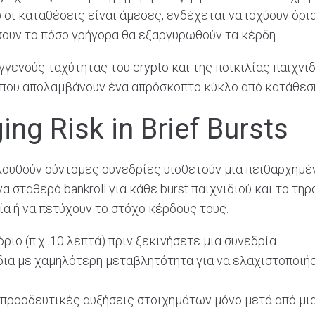
 οι καταθέσεις είναι άμεσες, ενδέχεται να ισχύουν όρι
ουν το πόσο γρήγορα θα εξαργυρωθούν τα κέρδη.
γενούς ταχύτητας του crypto και της ποικιλίας παιχνιδ
 που απολαμβάνουν ένα απρόσκοπτο κύκλο από κατάθεσ
ng Risk in Brief Bursts
λουθούν σύντομες συνεδρίες υιοθετούν μια πειθαρχημέ
να σταθερό bankroll για κάθε burst παιχνιδιού και το τηρ
ία ή να πετύχουν το στόχο κέρδους τους.
ριο (π.χ. 10 λεπτά) πριν ξεκινήσετε μια συνεδρία.
δια με χαμηλότερη μεταβλητότητα για να ελαχιστοποιή
προοδευτικές αυξήσεις στοιχημάτων μόνο μετά από μι