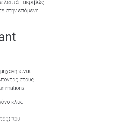
ντε λεπτά—ακριβώς
τε στην επόμενη
ant
 μηχανή είναι
έποντας στους
nimations.
όνο κλικ.
τές) που